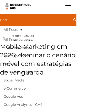
Post
All Posts
Rocket Fuel Ads
All Posts
6 min de leitura
Mobile Marketing em
core web vitals
2026: dominar o cenário
user experience
móvel com estratégias
mobile
de vanguarda
Marketing Digital
Social Media
e-Commerce
Google Ads
Google Analytics - GA4