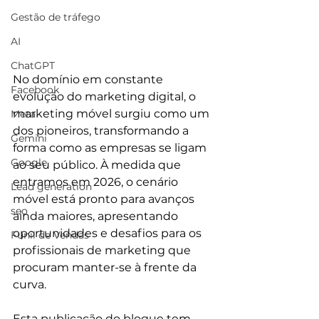
Gestão de tráfego
AI
ChatGPT
No domínio em constante 
Facebook
evolução do marketing digital, o 
marketing móvel surgiu como um 
Meta
dos pioneiros, transformando a 
Gemini
forma como as empresas se ligam 
Google
ao seu público. À medida que 
entramos em 2026, o cenário 
Lead generation
móvel está pronto para avanços 
seo
ainda maiores, apresentando 
oportunidades e desafios para os 
Funil de Vendas
profissionais de marketing que 
procuram manter-se à frente da 
curva.
Esta publicação do blogue tem 