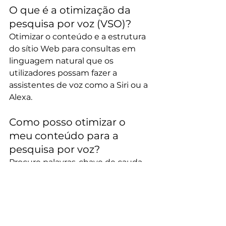
O que é a otimização da 
pesquisa por voz (VSO)? 
Otimizar o conteúdo e a estrutura 
do sítio Web para consultas em 
linguagem natural que os 
utilizadores possam fazer a 
assistentes de voz como a Siri ou a 
Alexa.
Como posso otimizar o 
meu conteúdo para a 
pesquisa por voz?
Procure palavras-chave de cauda 
longa, estruture o conteúdo num 
formato de pergunta e resposta e 
assegure a otimização SEO local 
para pesquisas por voz baseadas 
na localização.