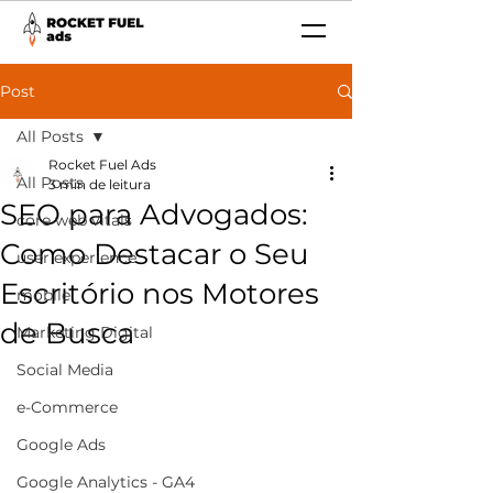
Post
All Posts
Rocket Fuel Ads
All Posts
3 min de leitura
SEO para Advogados:
core web vitals
Como Destacar o Seu
user experience
Escritório nos Motores
mobile
de Busca
Marketing Digital
Social Media
e-Commerce
Google Ads
Google Analytics - GA4