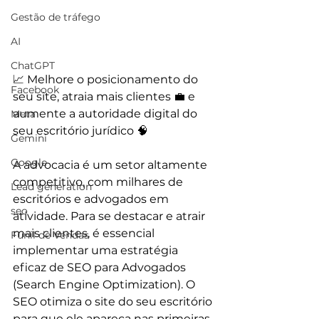
Gestão de tráfego
AI
ChatGPT
📈 Melhore o posicionamento do 
Facebook
seu site, atraia mais clientes 💼 e 
aumente a autoridade digital do 
Meta
seu escritório jurídico 🧠
Gemini
Google
A advocacia é um setor altamente 
competitivo, com milhares de 
Lead generation
escritórios e advogados em 
seo
atividade. Para se destacar e atrair 
mais clientes, é essencial 
Funil de Vendas
implementar uma estratégia 
eficaz de SEO para Advogados 
(Search Engine Optimization). O 
SEO otimiza o site do seu escritório 
para que ele apareça nas primeiras 