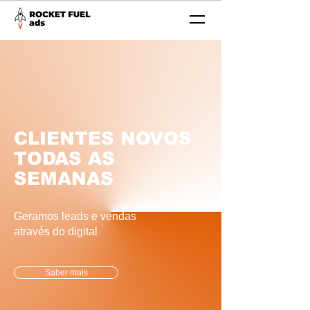
CLIENTES NOVOS
TODAS AS
SEMANAS
Geramos leads e vendas
através do digital
Saber mais