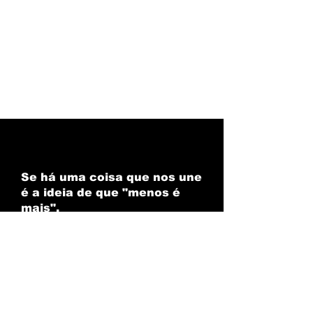
Se há uma coisa que nos une
é a ideia de que "menos é
mais".​
Por isso escolhemos
trabalhar com poucos
clientes, escolhidos com
cuidado, em cada área de
negócio, garantindo que
somos o parceiro certo um