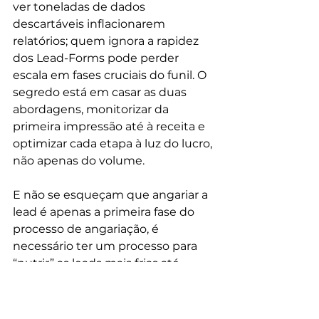
ver toneladas de dados 
descartáveis inflacionarem 
relatórios; quem ignora a rapidez 
dos Lead-Forms pode perder 
escala em fases cruciais do funil. O 
segredo está em casar as duas 
abordagens, monitorizar da 
primeira impressão até à receita e 
optimizar cada etapa à luz do lucro, 
não apenas do volume.
E não se esqueçam que angariar a 
lead é apenas a primeira fase do 
processo de angariação, é 
necessário ter um processo para 
“nutrir” as leads mais frias até 
estarem prontas a converter. Se 
precisarem de ajuda falem 
connosco. 