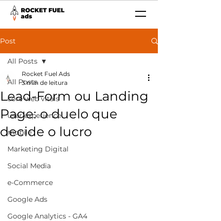
Post
All Posts
Rocket Fuel Ads
All Posts
3 min de leitura
Lead-Form ou Landing
core web vitals
Page: o duelo que
user experience
decide o lucro
mobile
Marketing Digital
Social Media
e-Commerce
Google Ads
Google Analytics - GA4