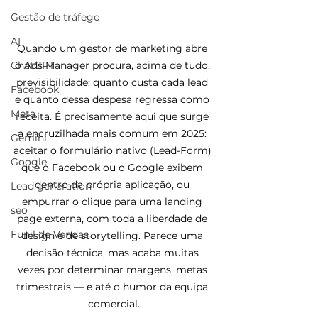
Gestão de tráfego
AI
Quando um gestor de marketing abre 
o Ads Manager procura, acima de tudo, 
ChatGPT
previsibilidade: quanto custa cada lead 
Facebook
e quanto dessa despesa regressa como 
Meta
receita. É precisamente aqui que surge 
a encruzilhada mais comum em 2025: 
Gemini
aceitar o formulário nativo (Lead-Form) 
Google
que o Facebook ou o Google exibem 
dentro da própria aplicação, ou 
Lead generation
empurrar o clique para uma landing 
seo
page externa, com toda a liberdade de 
Funil de Vendas
design e de storytelling. Parece uma 
decisão técnica, mas acaba muitas 
vezes por determinar margens, metas 
trimestrais — e até o humor da equipa 
comercial.