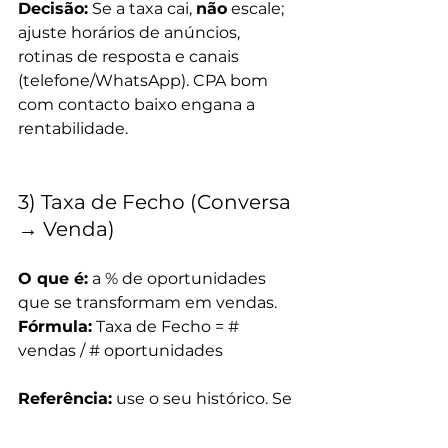
Decisão:
 Se a taxa cai, 
não
 escale; 
ajuste horários de anúncios, 
rotinas de resposta e canais 
(telefone/WhatsApp). CPA bom 
com contacto baixo engana a 
rentabilidade.
3) Taxa de Fecho (Conversa 
→ Venda)
O que é:
 a % de oportunidades 
que se transformam em vendas. 
Fórmula:
 Taxa de Fecho = # 
vendas / # oportunidades
Referência:
 use o seu histórico. Se 
hoje fecha 20 %, qualquer 
mudança de canal/mensagem 