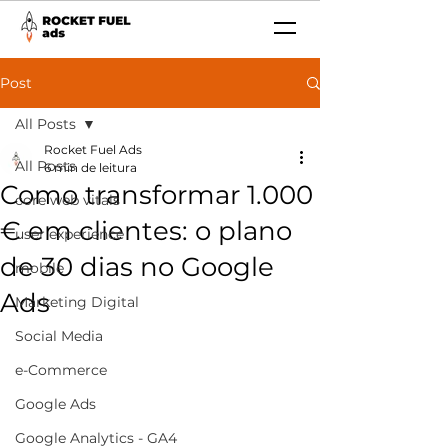
Post
All Posts
Rocket Fuel Ads
All Posts
6 min de leitura
Como transformar 1.000
core web vitals
€ em clientes: o plano
user experience
de 30 dias no Google
mobile
Ads
Marketing Digital
Social Media
e-Commerce
Google Ads
Google Analytics - GA4