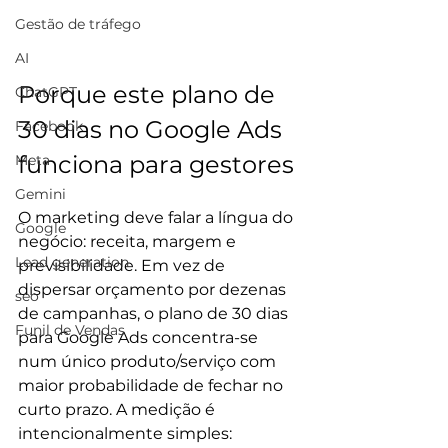
Gestão de tráfego
AI
Porque este plano de 
ChatGPT
30 dias no Google Ads 
Facebook
funciona para gestores
Meta
Gemini
O marketing deve falar a língua do 
Google
negócio: receita, margem e 
Lead generation
previsibilidade. Em vez de 
dispersar orçamento por dezenas 
seo
de campanhas, o plano de 30 dias 
Funil de Vendas
para Google Ads concentra-se 
num único produto/serviço com 
maior probabilidade de fechar no 
curto prazo. A medição é 
intencionalmente simples: 